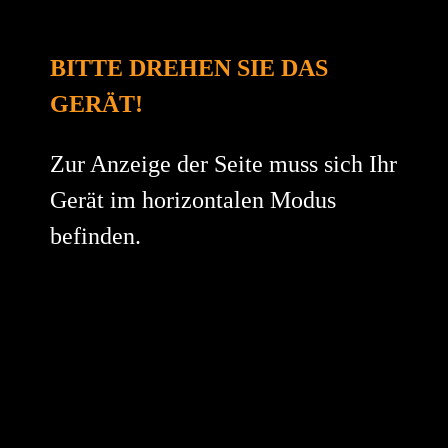
BITTE DREHEN SIE DAS
HARTMANN ARCHITEKTEN
GERÄT!
KABINENGEFLÜSTER
Zur Anzeige der Seite muss sich Ihr
So wohnen wir nach Corona
Gerät im horizontalen Modus
befinden.
Begrünte Fassaden und Dachterrassen, üppige