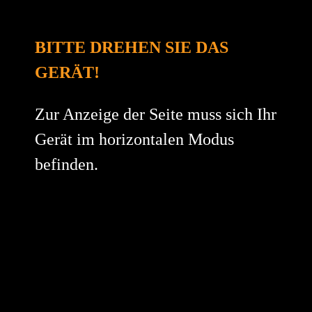
BITTE DREHEN SIE DAS
HARTMANN ARCHITEKTEN
GERÄT!
BAUWERKE
Zur Anzeige der Seite muss sich Ihr
Gerät im horizontalen Modus
befinden.
WIR SIND
WERKSTOLZ.
AUF
DIESE